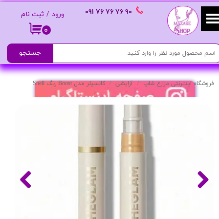
٩٠ ٧۶ ٧۶ ٧۶
٠٩١
ورود
/
ثبت نام
حساب کاربری من
۰
تغییر گذر واژه
جستجو
سفارشات
فروشگاه اینترنتی مزارع شاپ
آرایشی
کانسیلر مدل Boost رنگ Shell
خروج از حساب کاربری