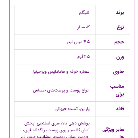
برند
شیگلم
نوع
کانسیلر
حجم
4.5 میلی لیتر
وزن
4.5گرم
حاوی
عصاره خرفه و هاماملیس ویرجینیا
مناسب
انواع پوست و پوست‌های حساس
برای
فاقد
پارابن, تست حیوانی
پوشش دهی بالا، سری اسفنجی، پخش
سایر ویژگی
آسان کانسیلر روی پوست، رنگدانه قوی،
ها
رطوبت رسانی پوست، پوشاننده عیوب زیر