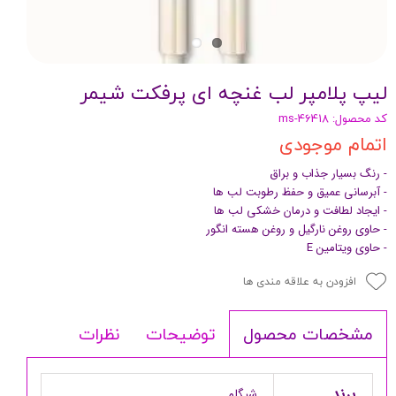
لیپ پلامپر لب غنچه ای پرفکت شیمر
کد محصول: ms-46418
اتمام موجودی
- رنگ بسیار جذاب و براق
- آبرسانی عمیق و حفظ رطوبت لب ها
- ایجاد لطافت و درمان خشکی لب ها
- حاوی روغن نارگیل و روغن هسته انگور
- حاوی ویتامین E
افزودن به علاقه مندی ها
توضیحات
نظرات
مشخصات محصول
برند
شیگلم