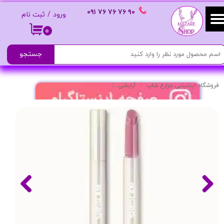
٩٠ ٧۶ ٧۶ ٧۶
٠٩١
ورود
/
ثبت نام
حساب کاربری من
۰
تغییر گذر واژه
جستجو
سفارشات
فروشگاه اینترنتی مزارع شاپ
آرایشی
لیپ پلامپر لب غنچه ای پرفکت شیمر
خروج از حساب کاربری