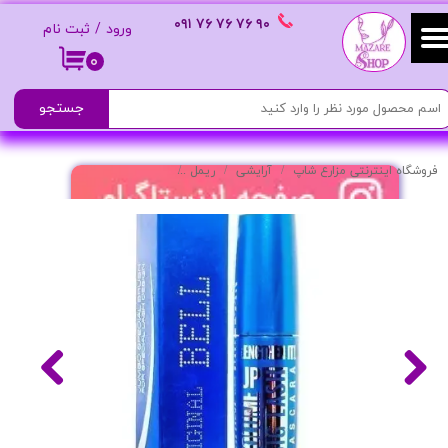
٩٠ ٧۶ ٧۶ ٧۶
٠٩١
ورود
/
ثبت نام
حساب کاربری من
۰
تغییر گذر واژه
جستجو
سفارشات
فروشگاه اینترنتی مزارع شاپ
آرایشی
ریمل
ریمل حجم دهنده مدل بیگ لش
خروج از حساب کاربری