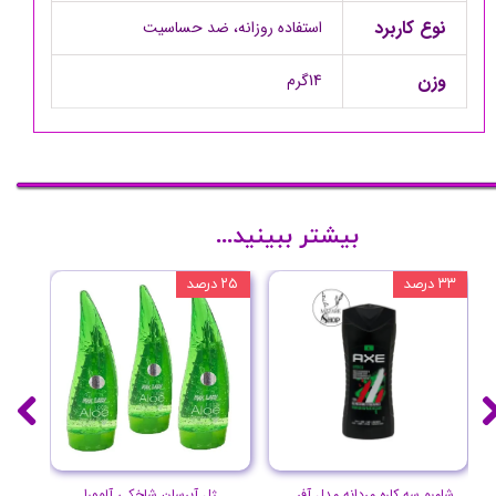
نوع کاربرد
استفاده روزانه، ضد حساسیت
وزن
14گرم
بیشتر ببینید...
۳۳ درصد
۲۵ درصد
۲۰ درصد
شامپو سه کاره مردانه مدل آفریقا حجم 400 میل
ژل آبرسان شاخکی آلوورا