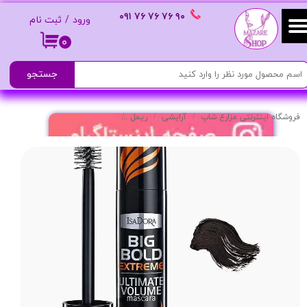
٩٠ ٧۶ ٧۶ ٧۶
٠٩١
ورود
/
ثبت نام
حساب کاربری من
۰
تغییر گذر واژه
جستجو
سفارشات
فروشگاه اینترنتی مزارع شاپ
آرایشی
ریمل
ریمل حجم دهنده(نارنجی) Big Bold Extreme
خروج از حساب کاربری