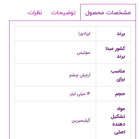
توضیحات
نظرات
مشخصات محصول
برند
ایزادورا
کشور مبدا
سوئیس
برند
مناسب
آرایش چشم
برای
حجم
14 میلی لیتر
مواد
تشکیل
گیلیسیرین
دهنده
اصلی