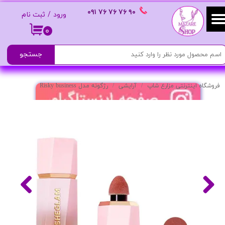
٩٠ ٧۶ ٧۶ ٧۶
٠٩١
ورود
/
ثبت نام
حساب کاربری من
۰
تغییر گذر واژه
جستجو
سفارشات
فروشگاه اینترنتی مزارع شاپ
آرایشی
رژگونه مدل Risky business
خروج از حساب کاربری