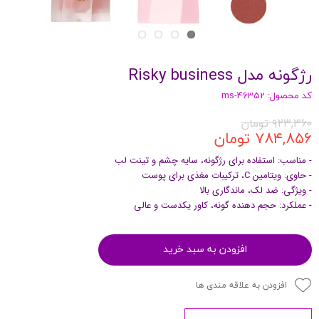
رژگونه مدل Risky business
کد محصول: ms-46352
۹۲۳,۳۶۰ تومان
۷۸۴,۸۵۶ تومان
- مناسب: استفاده برای رژگونه، سایه چشم و تینت لب
- حاوی: ویتامین C، ترکیبات مغذی برای پوست
- ویژگی: ضد لک، ماندگاری بالا
- عملکرد: حجم دهنده گونه، کاور یکدست و عالی
افزودن به سبد خرید
افزودن به علاقه مندی ها