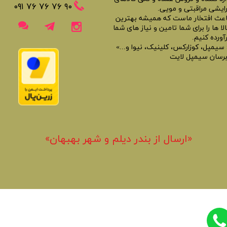
​​٩٠ ٧۶ ٧۶ ٧۶ ٠٩١
رایشی مراقبتی و مویی.
اعث افتخار ماست که همیشه بهترین
لا ها را برای شما تامین و نیاز های شما
آورده کنیم.
 سیمپل، کوزارکس، کلینیک، نیوا و...»
برسان سیمپل لایت
«​ارسال از بندر دیلم و شهر بهبهان»