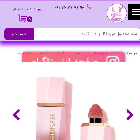
٩٠ ٧۶ ٧۶ ٧۶
٠٩١
ورود
/
ثبت نام
حساب کاربری من
۰
تغییر گذر واژه
جستجو
سفارشات
فروشگاه اینترنتی مزارع شاپ
آرایشی
رژگونه
رژگونه مدل rose ritual
خروج از حساب کاربری