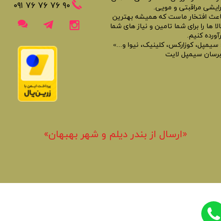
​​٩٠ ٧۶ ٧۶ ٧۶ ٠٩١
رایشی مراقبتی و مویی.
اعث افتخار ماست که همیشه بهترین
لا ها را برای شما تامین و نیاز های شما
آورده کنیم.
 سیمپل، کوزارکس، کلینیک، نیوا و...»
برسان سیمپل لایت
«​ارسال از بندر دیلم و شهر بهبهان»