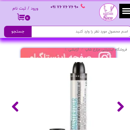
٩٠ ٧۶ ٧۶ ٧۶
٠٩١
ورود
/
ثبت نام
حساب کاربری من
۰
تغییر گذر واژه
جستجو
سفارشات
فروشگاه اینترنتی مزارع شاپ
آرایشی
قلم پاک کننده آرایش مدل Master Fixer
خروج از حساب کاربری