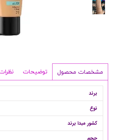
شامپو بدن
ترمیم کننده
لوسیون بدن
اسپری بدن
ماسک مو
مام
اصلاح آقایان
توضیحات
نظرات
مشخصات محصول
شوینده
لوازم برقی
برند
نوع
کشور مبدا برند
حجم