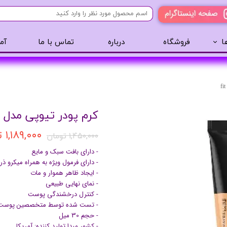
ا
فروشگاه
درباره
تماس با ما
آم
آرایشی
مراقبت مو
عطر 
پنکک
سایه ابرو
رژگونه
اسپری مو
کرم پودر تیوپی مدل fit me
تینت لب
روغن مو
رژ لب
ژل مو
۱,۱۸۹,۰۰۰ تومان
۱,۴۵۰,۰۰۰ تومان
ریمل
سرم مو
- دارای بافت سبک و مایع
کرم پودر
کرم مو
- دارای فرمول ویژه به همراه میکرو 
- ایجاد ظاهر هموار و مات
لیپ گلاس
حالت دهنده مو
- نمای نهایی طبیعی
ریمل
شامپو سر
- کنترل درخشندگی پوست
- تست شده توسط متخصصین پوست
خط چشم
- حجم 30 میل
سایه چشم
- کشور مبدا تولید کننده: آمریکا