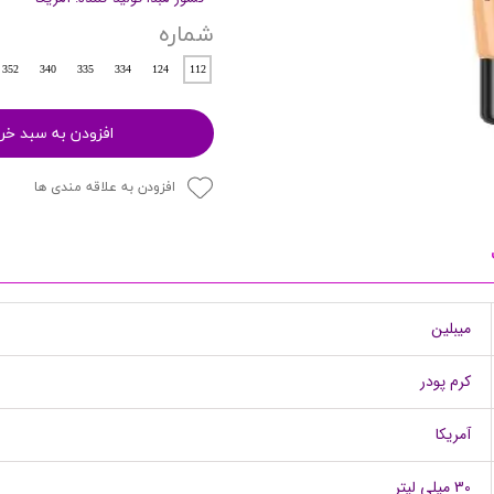
شماره
پرایمر
352
340
335
334
124
112
افزودن به سبد خر
افزودن به علاقه مندی ها
مکمل ها
میبلین
کرم پودر
آمریکا
30 میلی لیتر