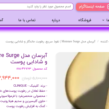
ا
فروشگاه
درباره
تماس با ما
آم
آرایشی
مراقبت مو
عطر 
پنکک
سایه ابرو
کننده
آبرسان مدل Moisture Surge | نفوذ سریع، رطوبت ماندگار و شادابی پوست
رژگونه
اسپری مو
تینت لب
روغن مو
و شادابی پوست
رژ لب
ژل مو
کد محصول: ms-46723
ریمل
سرم مو
۳,۹۴۴,۰۰۰ توما
۵,۸۰۰,۰۰۰ تومان
کرم پودر
کرم مو
لیپ گلاس
حالت دهنده مو
- برند: کلینیک - CLINIQUE
- حفظ تعادل در رطوبت پوست‌های 
ریمل
شامپو سر
- محصولی منحصربفرد با فرمولاسیون
خط چشم
- حاوی گلیسیرین و سدیم هیلارونیت
- کمک به افزایش رطوبت پوست
سایه چشم