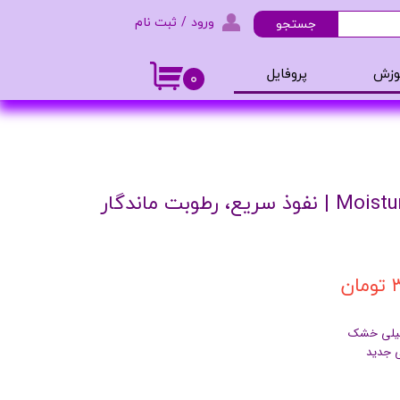
ورود
/
ثبت نام
جستجو
حساب کاربری من
وزش
پروفایل
۰
تغییر گذر واژه
و ادکلن
سفارشات
خروج از حساب کاربری
آبرسان مدل Moisture Surge | نفوذ سریع، رطوبت ماندگار
ن
خیلی خشک
ی جدید