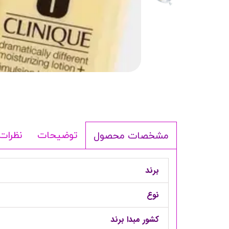
شامپو بدن
ترمیم کننده
لوسیون بدن
اسپری بدن
ماسک مو
مام
اصلاح آقایان
شوینده
توضیحات
نظرات
مشخصات محصول
لوازم برقی
برند
نوع
کشور مبدا برند