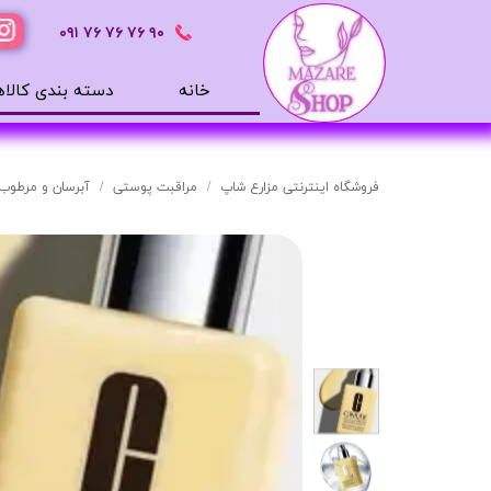
٩٠ ٧۶ ٧۶ ٧۶
٠٩١
خانه
دسته بندی کالاه
محصولات بهداشتی
ضد آفتاب
فروشگاه اینترنتی مزارع شاپ
مراقبت پوستی
آبرسان و مرطوب 
بالم لب
افترشیو
آب رسان
مرطوب کننده
تونر
ژل شستشوی صورت
میسلار
دور چشم
سرم های پوستی