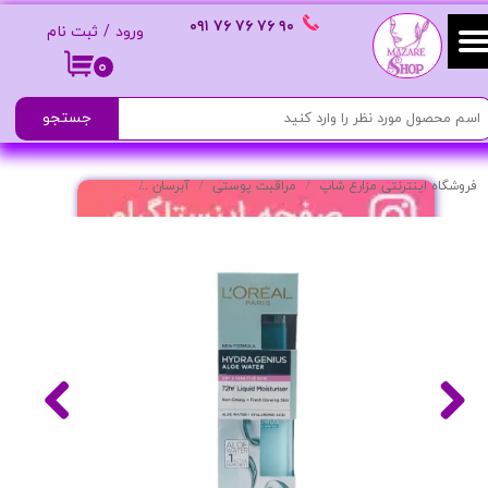
٩٠ ٧۶ ٧۶ ٧۶
٠٩١
ورود
/
ثبت نام
حساب کاربری من
۰
تغییر گذر واژه
جستجو
سفارشات
فروشگاه اینترنتی مزارع شاپ
مراقبت پوستی
آبرسان
آبرسان صورت مدل هی
خروج از حساب کاربری