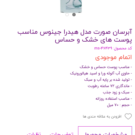
آبرسان صورت مدل هیدرا جینوس مناسب
پوست های خشک و حساس
کد محصول: ms-46439
اتمام موجودی
- مناسب پوست حساس و خشک
- حاوی آب آلوئه ورا و اسید هیالورونیک
- تولید شده بر پایه آب و سبک
- ماندگاری 72 ساعته رطوبت
- سبک و زود جذب
- مناسب استفاده روزانه
- حجم : 70 میل
افزودن به علاقه مندی ها
توضیحات
نظرات
مشخصات محصول