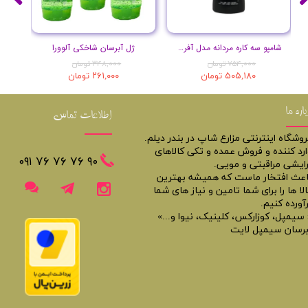
شامپو سه کاره مردانه مدل آفریقا حجم 400 میل
ژل آبرسان شاخکی آلوورا
۷۵۴,۰۰۰ تومان
۳۴۸,۰۰۰ تومان
۵۰۵,۱۸۰ تومان
۲۶۱,۰۰۰ تومان
باره ما
اطلاعات تماس
روشگاه اینترنتی مزارع شاپ در بندر دیلم.
ارد کننده و فروش عمده و تکی کالاهای
​​٩٠ ٧۶ ٧۶ ٧۶ ٠٩١
رایشی مراقبتی و مویی.
اعث افتخار ماست که همیشه بهترین
لا ها را برای شما تامین و نیاز های شما
آورده کنیم.
 سیمپل، کوزارکس، کلینیک، نیوا و...»
برسان سیمپل لایت