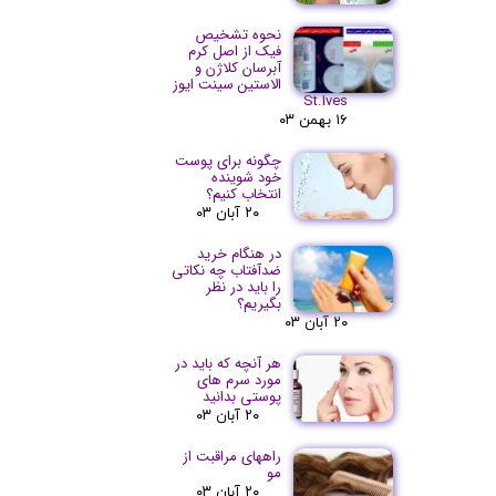
نحوه تشخیص
فیک از اصل کرم
آبرسان کلاژن و
الاستین سینت ایوز
St.Ives
۱۶ بهمن ۰۳
چگونه برای پوست
خود شوینده
انتخاب کنیم؟
۲۰ آبان ۰۳
در هنگام خرید
ضدآفتاب چه نکاتی
را باید در نظر
بگیریم؟
۲۰ آبان ۰۳
هر آنچه که باید در
مورد سرم های
پوستی بدانید
۲۰ آبان ۰۳
راههای مراقبت از
مو
۲۰ آبان ۰۳