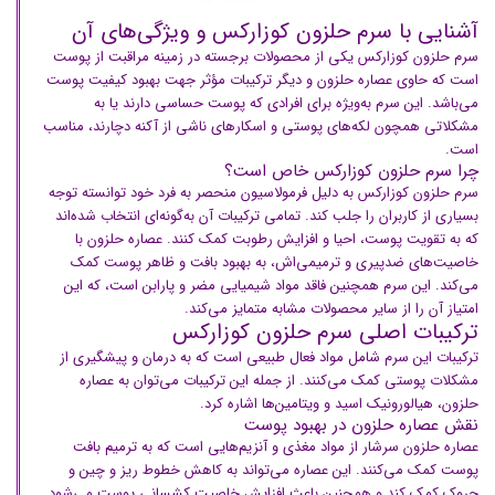
آشنایی با سرم حلزون کوزارکس و ویژگی‌های آن
سرم حلزون کوزارکس یکی از محصولات برجسته در زمینه مراقبت از پوست
است که حاوی عصاره حلزون و دیگر ترکیبات مؤثر جهت بهبود کیفیت پوست
می‌باشد. این سرم به‌ویژه برای افرادی که پوست حساسی دارند یا به
مشکلاتی همچون لکه‌های پوستی و اسکارهای ناشی از آکنه دچارند، مناسب
است.
چرا سرم حلزون کوزارکس خاص است؟
سرم حلزون کوزارکس به دلیل فرمولاسیون منحصر به فرد خود توانسته توجه
بسیاری از کاربران را جلب کند. تمامی ترکیبات آن به‌گونه‌ای انتخاب شده‌اند
که به تقویت پوست، احیا و افزایش رطوبت کمک کنند. عصاره حلزون با
خاصیت‌های ضدپیری و ترمیمی‌اش، به بهبود بافت و ظاهر پوست کمک
می‌کند. این سرم همچنین فاقد مواد شیمیایی مضر و پارابن است، که این
امتیاز آن را از سایر محصولات مشابه متمایز می‌کند.
ترکیبات اصلی سرم حلزون کوزارکس
ترکیبات این سرم شامل مواد فعال طبیعی است که به درمان و پیشگیری از
مشکلات پوستی کمک می‌کنند. از جمله این ترکیبات می‌توان به عصاره
حلزون، هیالورونیک اسید و ویتامین‌ها اشاره کرد.
نقش عصاره حلزون در بهبود پوست
عصاره حلزون سرشار از مواد مغذی و آنزیم‌هایی است که به ترمیم بافت
پوست کمک می‌کنند. این عصاره می‌تواند به کاهش خطوط ریز و چین و
چروک کمک کند و همچنین باعث افزایش خاصیت کشسانی پوست می‌شود.