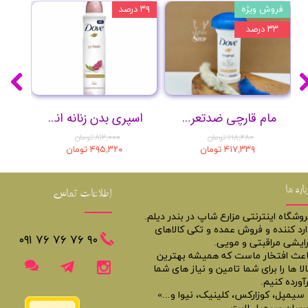
فروش ویژه
۳۹ درصد
۳۹ درصد
۳۳ درصد
مام قارچی ضدتعریق و ضدحساسیت
اسپری بدن زنانه انار Go Fresh
۶۱۸,۲۸۰ تومان
۸۱۲,۰۰۰ تومان
۴۱۷,۳۳۹ تومان
۴۹۵,۳۲۰ تومان
باره ما
اطلاعات تماس
روشگاه اینترنتی مزارع شاپ در بندر دیلم.
ارد کننده و فروش عمده و تکی کالاهای
​​٩٠ ٧۶ ٧۶ ٧۶ ٠٩١
رایشی مراقبتی و مویی.
اعث افتخار ماست که همیشه بهترین
لا ها را برای شما تامین و نیاز های شما
آورده کنیم.
 سیمپل، کوزارکس، کلینیک، نیوا و...»