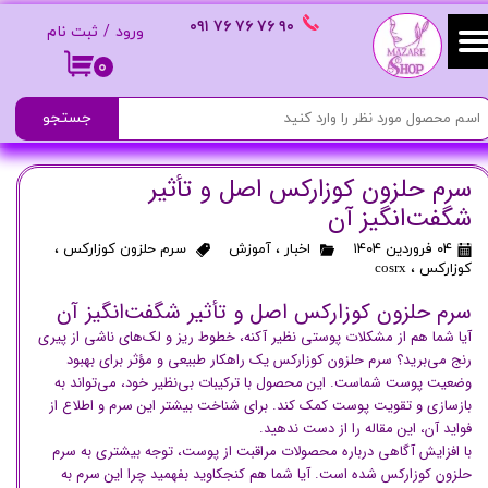
٩٠ ٧۶ ٧۶ ٧۶
٠٩١
ورود
/
ثبت نام
حساب کاربری من
۰
تغییر گذر واژه
جستجو
سفارشات
سرم حلزون کوزارکس اصل و تأثیر
شگفت‌انگیز آن
خروج از حساب کاربری
۰۴ فروردین ۱۴۰۴
اخبار
،
آموزش
سرم حلزون کوزارکس
،
کوزارکس
،
cosrx
سرم حلزون کوزارکس اصل و تأثیر شگفت‌انگیز آن
آیا شما هم از مشکلات پوستی نظیر آکنه، خطوط ریز و لک‌های ناشی از پیری
رنج می‌برید؟ سرم حلزون کوزارکس یک راهکار طبیعی و مؤثر برای بهبود
وضعیت پوست شماست. این محصول با ترکیبات بی‌نظیر خود، می‌تواند به
بازسازی و تقویت پوست کمک کند. برای شناخت بیشتر این سرم و اطلاع از
فواید آن، این مقاله را از دست ندهید.
با افزایش آگاهی درباره محصولات مراقبت از پوست، توجه بیشتری به سرم
حلزون کوزارکس شده است. آیا شما هم کنجکاوید بفهمید چرا این سرم به