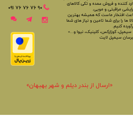
ارد کننده و فروش عمده و تکی کالاهای
​​٩٠ ٧۶ ٧۶ ٧۶ ٠٩١
رایشی مراقبتی و مویی.
اعث افتخار ماست که همیشه بهترین
لا ها را برای شما تامین و نیاز های شما
آورده کنیم.
 سیمپل، کوزارکس، کلینیک، نیوا و...»
برسان سیمپل لایت
«​ارسال از بندر دیلم و شهر بهبهان»